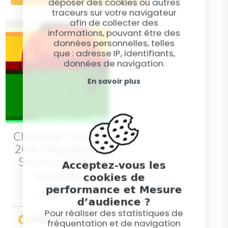
déposer des cookies ou autres
traceurs sur votre navigateur
afin de collecter des
informations, pouvant être des
données personnelles, telles
que : adresse IP, identifiants,
données de navigation.
En savoir plus
Chargeur rapide
20w Adaptateur
Secteur USB-C
Acceptez-vous les
cookies de
à partir de
performance et Mesure
24,99 €
d’audience ?
Pour réaliser des statistiques de
Garantie 1 mois
fréquentation et de navigation