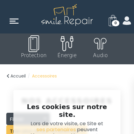
0
Protection
Énergie
Audio
Accueil
Accessoires
NOS ACCESSOIRES
Les cookies sur notre
site.
Filtrer
Lors de votre visite, ce Site et
ses partenaires
peuvent
Trier plus récent en premier