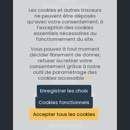
Réparation carte mère
Les cookies et autres traceurs
Rendez-vous réparation
ne peuvent être déposés
SERVICES
qu’avec votre consentement, à
l’exception des cookies
Accessoires
essentiels nécessaires au
Transfert de données
fonctionnement du site.
Astuces
Vous pouvez à tout moment
Assurances
décider librement de donner,
RÉSEAU SMILEREPAIR
refuser ou retirer votre
consentement grâce à notre
Qui sommes nous?
outil de paramétrage des
Notre concept
cookies accessible
ICI.
Notre réseau
Nous rejoindre
Enregistrer les choix
À PROPOS DE NOUS
Cookies fonctionnels
Foire Aux Questions
Se connecter
Accepter tous les cookies
Contactez-nous
Mentions légales