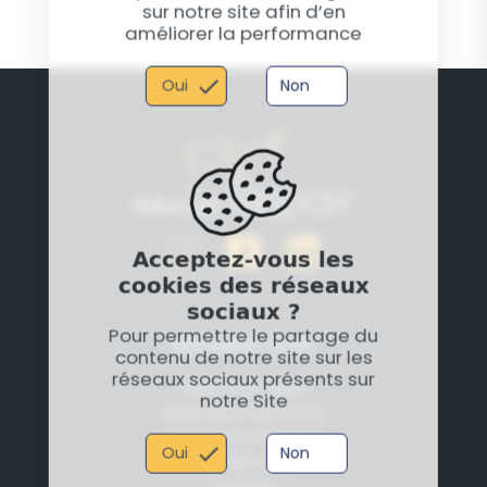
sur notre site afin d’en
améliorer la performance
Oui
Non
Acceptez-vous les
cookies des réseaux
sociaux ?
Pour permettre le partage du
RÉPARATION
contenu de notre site sur les
réseaux sociaux présents sur
Réparation Apple
notre Site
Réparation Samsung
Réparation Huawei
Oui
Non
Smartphones
Tablettes