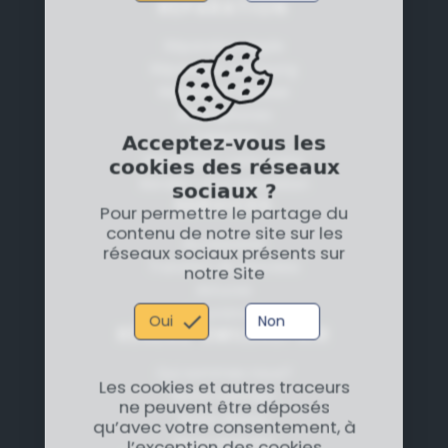
RÉPARATION
Réparation Apple
Réparation Samsung
Réparation Huawei
Smartphones
Acceptez-vous les
Tablettes
cookies des réseaux
Réparation carte mère
sociaux ?
Rendez-vous réparation
SERVICES
Pour permettre le partage du
contenu de notre site sur les
Accessoires
réseaux sociaux présents sur
Transfert de données
notre Site
Astuces
Assurances
Oui
Non
RÉSEAU SMILEREPAIR
Qui sommes nous?
Les cookies et autres traceurs
Notre concept
ne peuvent être déposés
Notre réseau
qu’avec votre consentement, à
Nous rejoindre
l’exception des cookies