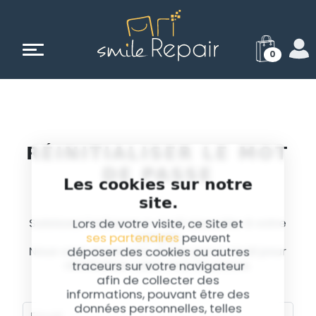
0
RÉINITIALISER LE MOT
DE PASSE
Les cookies sur notre
site.
Saisissez l’adresse e-mail associée à votre
Lors de votre visite, ce Site et
compte.
ses partenaires
peuvent
Nous vous enverrons un lien par e-mail pour
déposer des cookies ou autres
réinitialiser votre mot de passe.
traceurs sur votre navigateur
afin de collecter des
informations, pouvant être des
données personnelles, telles