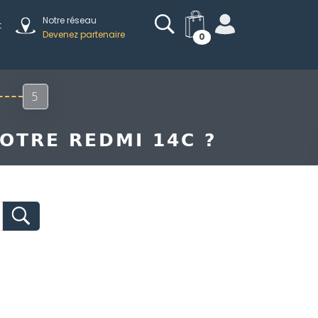
Notre réseau
t
Devenez partenaire
0
5
OTRE REDMI 14C ?