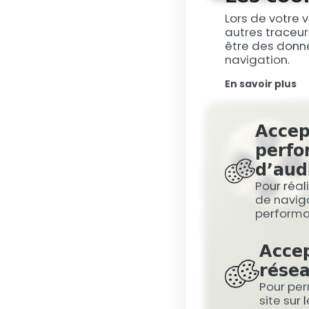
Lors de votre v
autres traceur
être des donné
navigation.
En savoir plus
Accep
perfo
d’aud
Pour réal
de naviga
perform
Accep
résea
Pour per
site sur