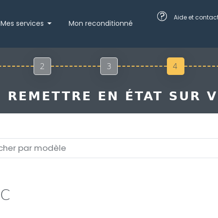
?
Aide et contac
Mes services
Mon reconditionné
2
3
4
 REMETTRE EN ÉTAT SUR V
4C