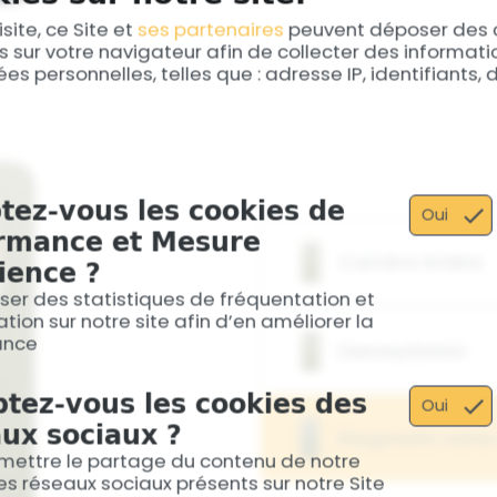
anormal ? Confiez-le à no
identifions l’origine exacte
isite, ce Site et
ses partenaires
peuvent déposer des 
vous proposons un devis cl
s sur votre navigateur afin de collecter des informat
es personnelles, telles que : adresse IP, identifiants,
tez-vous les cookies de
Oui
rmance et Mesure
Caméra Arrière
ience ?
iser des statistiques de fréquentation et
Les photos sont floues, la 
tion sur notre site afin d’en améliorer la
l'application photo plante
ance
Desoxydation
défectueuse de votre Redm
optimale.
tez-vous les cookies des
Votre Redmi 14C est tombé
Oui
Nous réalisons une désoxy
ux sociaux ?
Diagnostic cart
tenter de sauver votre app
mettre le partage du contenu de notre
sont pas récupérables, ma
 les réseaux sociaux présents sur notre Site
en cas d’échec.