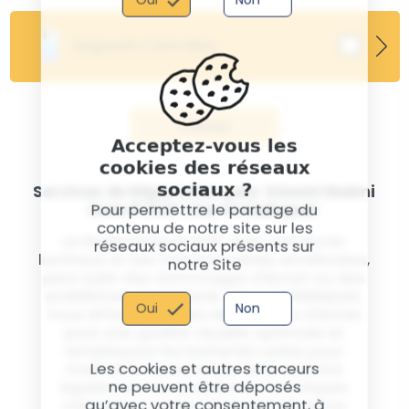
Diagnostic Carte Mère
Valider
Acceptez-vous les
cookies des réseaux
sociaux ?
Services de Réparation pour Xiaomi Redmi
Note 8 2021 chez SmileRepair
Pour permettre le partage du
contenu de notre site sur les
Le Redmi Note 8 2021, avec son écran
réseaux sociaux présents sur
lumineux et ses fonctionnalités améliorées,
notre Site
peut subir des dommages d'écran ou des
problèmes de batterie. Chez SmileRepair,
Oui
Non
nous effectuons des réparations d'écran
pour une qualité visuelle optimale et
remplaçons les batteries usées pour
Les cookies et autres traceurs
maintenir l'autonomie. Nous traitons
ne peuvent être déposés
également les problèmes techniques
qu’avec votre consentement, à
complexes, assurant la performance