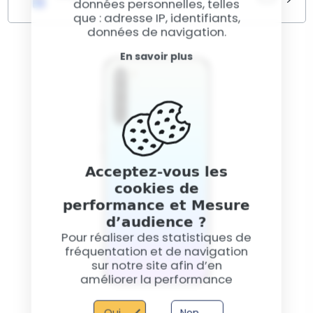
données personnelles, telles
temps de remplacer le connecteur de charge et le
que : adresse IP, identifiants,
micro. Notre service peut résoudre ces problèmes
Si votre Xiaomi Redmi Note 8 2021 présente des
données de navigation.
pour restaurer la fonctionnalité de votre appareil.
comportements anormaux ou ne s'allume plus, il
pourrait y avoir des problèmes complexes. Notre
En savoir plus
service de diagnostic approfondi permet d'identifier
et de résoudre ces soucis pour remettre votre
appareil en état de marche.
Acceptez-vous les
cookies de
performance et Mesure
d’audience ?
Pour réaliser des statistiques de
fréquentation et de navigation
sur notre site afin d’en
améliorer la performance
Oui
Non