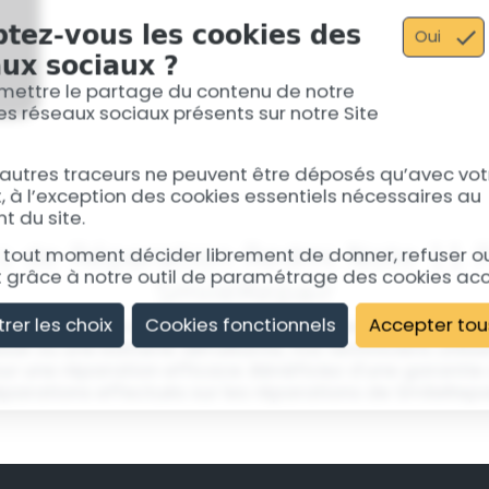
carte mère pourrait être 
tez-vous les cookies des
profonds.
Oui
ux sociaux ?
mettre le partage du contenu de notre
 les réseaux sociaux présents sur notre Site
 autres traceurs ne peuvent être déposés qu’avec vot
à l’exception des cookies essentiels nécessaires au
 du site.
s de Réparation Redmi Note 11 
tout moment décider librement de donner, refuser ou 
grâce à notre outil de paramétrage des cookies ac
SmileRepair
trer les choix
Cookies fonctionnels
Accepter tou
nous traitons votre Redmi Note 11 Pro avec soin et exp
sé ou une batterie défaillante, nos techniciens utili
ur une réparation efficace. Bénéficiez d'une garantie 
éparations effectués sur les réparations de SmileRepa