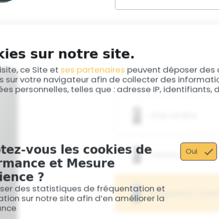
résoudre ces problèmes sou
de votre appareil.
Si votre Xiaomi Redmi Note
affiche des taches ou a de
nécessaire de remplacer la
de vos images.
ies sur notre site.
isite, ce Site et
ses partenaires
peuvent déposer des 
s sur votre navigateur afin de collecter des informat
es personnelles, telles que : adresse IP, identifiants,
Vitre Arrière
Si la vitre arrière de votr
tez-vous les cookies de
endommagée, il est import
Oui
Desoxydation
appareil contre les domm
rmance et Mesure
poussière et l'humidité. N
ience ?
pièces d'origine pour gara
Votre Xiaomi Redmi Note 1
esthétique restaurée.
l'humidité, entraînant de
iser des statistiques de fréquentation et
Diagnostic Cart
désoxydation traite les 
tion sur notre site afin d’en améliorer la
fonctionnalité de l'appare
ance
environ 50% des cas. Si de