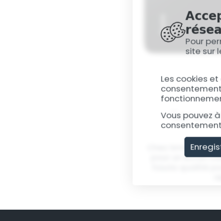
Accep
résea
Pour per
site sur
Les cookies et
consentement, 
fonctionnement
Service
Vous pouvez à 
consentement 
Enregis
Chez SmileRepair, 
pour un écran cas
haute qualité po
r