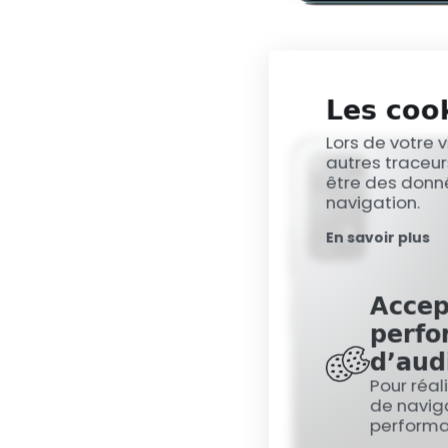
Les cook
Lors de votre v
autres traceur
être des donné
navigation.
En savoir plus
Accep
perfo
d’aud
Pour réal
de naviga
perform