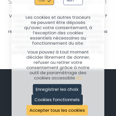
Services de Réparation Xiaomi 11T
Oui
Non
5G chez SmileRepair
Votre Xiaomi 11T 5G a besoin de réparations ?
Les cookies et autres traceurs
Faites appel à SmileRepair. Nos services
ne peuvent être déposés
comprennent le changement d'écran, le
qu’avec votre consentement, à
remplacement de batterie, et les réparations
l’exception des cookies
avancées de carte mère. Nos techniciens
essentiels nécessaires au
chevronnés utilisent des pièces de qualité
fonctionnement du site.
supérieure, garantissant une réparation
Vous pouvez à tout moment
durable et efficace de votre Xiaomi 11T 5G.
décider librement de donner,
refuser ou retirer votre
consentement grâce à notre
outil de paramétrage des
cookies accessible
ICI.
Enregistrer les choix
Cookies fonctionnels
Accepter tous les cookies