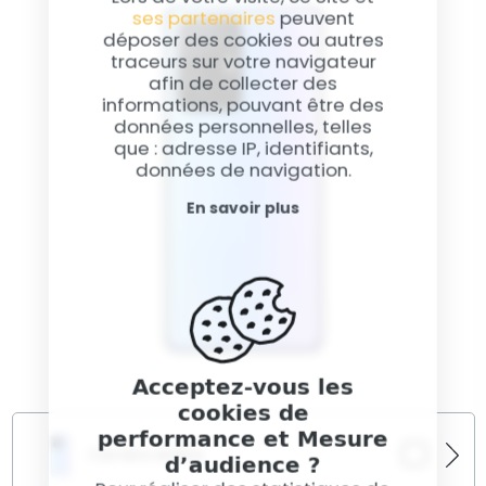
votre appareil. Nos experts utilisent des
ses partenaires
peuvent
technologies de diagnostic avancées pour fournir
déposer des cookies ou autres
des solutions efficaces et rapides.
traceurs sur votre navigateur
afin de collecter des
informations, pouvant être des
données personnelles, telles
que : adresse IP, identifiants,
données de navigation.
En savoir plus
Acceptez-vous les
cookies de
performance et Mesure
Caméra Arrière
d’audience ?