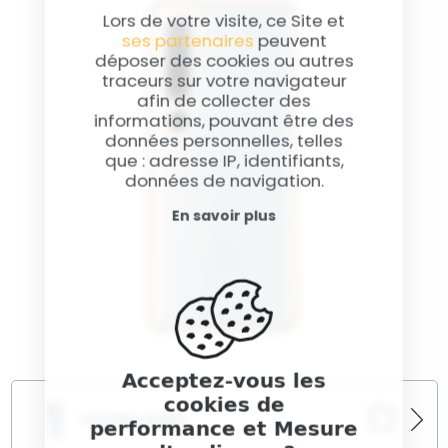
complet peut aider à identifier et résoudre les
Lors de votre visite, ce Site et
problèmes sous-jacents pour restaurer votre
ses partenaires
peuvent
appareil.
déposer des cookies ou autres
traceurs sur votre navigateur
afin de collecter des
informations, pouvant être des
données personnelles, telles
que : adresse IP, identifiants,
données de navigation.
En savoir plus
Acceptez-vous les
cookies de
Caméra Arrière
performance et Mesure