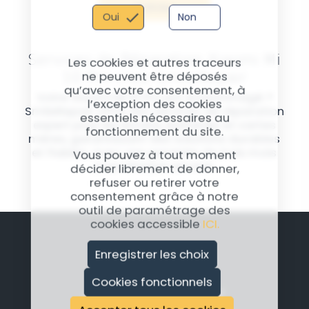
Valider
être nécessaire pour évaluer des dommages plus
Oui
Non
profonds.
Services de Réparation Xiaomi Mi
Les cookies et autres traceurs
10 Pro chez SmileRepair
ne peuvent être déposés
qu’avec votre consentement, à
Votre Xiaomi Mi 10 Pro est endommagé ?
l’exception des cookies
SmileRepair offre des services de réparation
essentiels nécessaires au
expert pour les écrans, batteries et cartes
fonctionnement du site.
mères, garantissant des solutions durables
et fiables, avec une garantie de trois mois
Vous pouvez à tout moment
pour chaque service.
décider librement de donner,
refuser ou retirer votre
consentement grâce à notre
outil de paramétrage des
cookies accessible
ICI.
Enregistrer les choix
Cookies fonctionnels