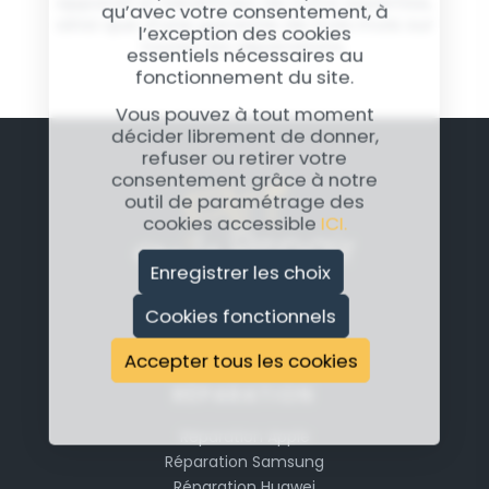
appareil et bénéficiez de notre expertise,
qu’avec votre consentement, à
ainsi que d'une garantie de trois mois sur
l’exception des cookies
toutes les réparations.
essentiels nécessaires au
fonctionnement du site.
Vous pouvez à tout moment
décider librement de donner,
refuser ou retirer votre
consentement grâce à notre
outil de paramétrage des
cookies accessible
ICI.
Enregistrer les choix
Cookies fonctionnels
Accepter tous les cookies
RÉPARATION
Réparation Apple
Réparation Samsung
Réparation Huawei