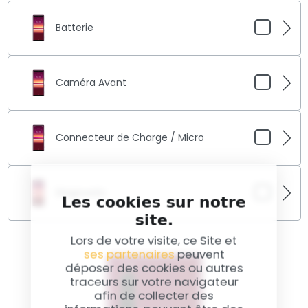
Batterie
Votre Xperia 5 manque d'autonomie ? Notre
remplacement de batterie lui redonne une seconde
Caméra Avant
vie.
La caméra avant de votre Xperia 5 est floue ?
Remplacez-la chez SmileRepair pour des images
Connecteur de Charge / Micro
nettes.
Votre Xperia 5 ne charge plus correctement ? Optez
pour notre remplacement du connecteur de charge
Diagnostic
et micro.
Les cookies sur notre
site.
Nous analysons en détail votre Xperia 5 grâce à un
diagnostic précis.
Lors de votre visite, ce Site et
ses partenaires
peuvent
déposer des cookies ou autres
traceurs sur votre navigateur
afin de collecter des