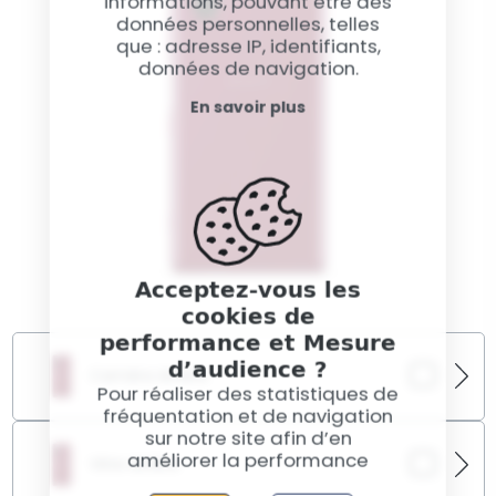
informations, pouvant être des
données personnelles, telles
que : adresse IP, identifiants,
données de navigation.
En savoir plus
Acceptez-vous les
cookies de
performance et Mesure
d’audience ?
Caméra Arrière
Pour réaliser des statistiques de
fréquentation et de navigation
Saisissez de nouveau des clichés nets avec notre
sur notre site afin d’en
service de remplacement de caméra arrière Xperia
améliorer la performance
Vitre Arrière
5.