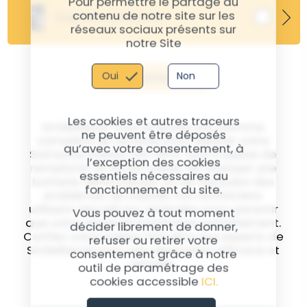
Pour permettre le partage du
de votre appareil.
désoxydation pour le Samsung S22 Ultra traite et
contenu de notre site sur les
Diagnostic Carte Mère
nettoie les composants internes pour tenter de
réseaux sociaux présents sur
sauver votre appareil des dommages causés par
notre Site
l'eau, améliorant les chances de fonctionnement
normal.
Valider
Oui
Non
Les cookies et autres traceurs
SmileRepair vous propose une gamme
ne peuvent être déposés
complète de services pour réparer votre
qu’avec votre consentement, à
Samsung Galaxy S22 Ultra. Qu'il s'agisse de
l’exception des cookies
remplacer un écran cassé, de changer une
essentiels nécessaires au
batterie défectueuse, ou de résoudre des
fonctionnement du site.
problèmes de logiciel, nos techniciens
utilisent des pièces originales pour garantir
Vous pouvez à tout moment
que votre appareil fonctionne parfaitement.
décider librement de donner,
Confiez votre Galaxy S22 Ultra aux experts de
refuser ou retirer votre
SmileRepair pour une réparation efficace et
consentement grâce à notre
durable.
outil de paramétrage des
cookies accessible
ICI.