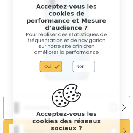
Acceptez-vous les
cookies de
performance et Mesure
d’audience ?
Pour réaliser des statistiques de
fréquentation et de navigation
sur notre site afin d’en
améliorer la performance
Oui
Non
Desoxydation
Acceptez-vous les
cookies des réseaux
Votre Samsung Galaxy A90 montre des signes
sociaux ?
d’exposition à l’eau ou à l’humidité ? Notre service de
Diagnostic carte mère
désoxydation nettoie les composants