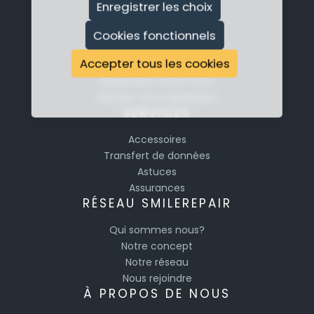
Réparation Apple
Enregistrer les choix
Réparation Samsung
Réparation Huawei
Cookies fonctionnels
Smartphones
Accepter tous les cookies
Tablettes
Réparation carte mère
Rendez-vous réparation
SERVICES
Accessoires
Transfert de données
Astuces
Assurances
RÉSEAU SMILEREPAIR
Qui sommes nous?
Notre concept
Notre réseau
Nous rejoindre
À PROPOS DE NOUS