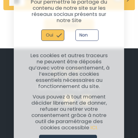
Pour permettre le partage du
endommagés et tente de réduire les effets de
contenu de notre site sur les
l’oxydation. Cependant, cette intervention n’assure
réseaux sociaux présents sur
pas toujours une récupération totale.
notre Site
Valider
Oui
Non
Les cookies et autres traceurs
ne peuvent être déposés
qu’avec votre consentement, à
l’exception des cookies
essentiels nécessaires au
fonctionnement du site.
Vous pouvez à tout moment
décider librement de donner,
refuser ou retirer votre
consentement grâce à notre
outil de paramétrage des
RÉPARATION
cookies accessible
ICI.