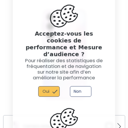
dysfonctionnements inexpliqués ou ne s'allume plus
votre appareil.​
? Nous effectuons un diagnostic complet pour
identifier la panne et vous proposer une solution de
réparation adaptée.​
Acceptez-vous les
cookies de
performance et Mesure
d’audience ?
Pour réaliser des statistiques de
fréquentation et de navigation
sur notre site afin d’en
améliorer la performance
Oui
Non
Camera arriere