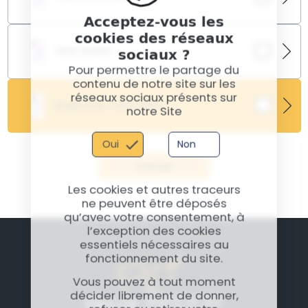
Acceptez-vous les
Si vos photos sont floues, présentent des taches ou
cookies des réseaux
si la mise au point ne se fait plus, la caméra arrière
sociaux ?
Vitre Arrière
de 50 mégapixels de votre Galaxy A35 5G peut être
défectueuse. Nous la remplaçons pour que vous
Pour permettre le partage du
puissiez à nouveau capturer des images de haute
contenu de notre site sur les
Si la vitre arrière de votre Galaxy A35 5G est cassée
qualité. ​
ou fissurée, il est important de la remplacer pour
réseaux sociaux présents sur
Diagnostic Carte Mère
protéger les composants internes de l'appareil. Nous
notre Site
effectuons cette réparation en utilisant des pièces
d'origine pour garantir l'intégrité et l'esthétique de
Oui
Non
votre smartphone.​
Valider
Les cookies et autres traceurs
ne peuvent être déposés
qu’avec votre consentement, à
l’exception des cookies
essentiels nécessaires au
fonctionnement du site.
Vous pouvez à tout moment
décider librement de donner,