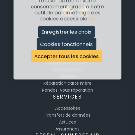
refuser ou retirer votre
consentement grâce à notre
outil de paramétrage des
cookies accessible
ICI.
Enregistrer les choix
RÉPARATION
Cookies fonctionnels
Réparation Apple
Réparation Samsung
Accepter tous les cookies
Réparation Huawei
Smartphones
Tablettes
Réparation carte mère
Rendez-vous réparation
SERVICES
Accessoires
Transfert de données
Astuces
Assurances