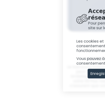
Accep
résea
Pour per
site sur
Les cookies et
consentement, 
fonctionnement
Vous pouvez à 
Service 
consentement 
Le Samsung Galaxy 
peut rencontre
Enregis
SmileRepair, nous
votre S9 Plus. D
s'assurent que vot