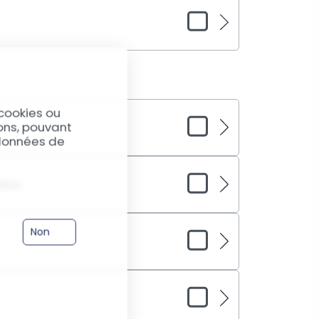
e. Notre service de remplacement du haut-
us rétablit la qualité audio de votre
 de profiter à nouveau de médias et
ctionne-t-il de manière inattendue ou
c approfondi par nos techniciens peut
hés et vous orienter vers les réparations
le bon fonctionnement de votre téléphone.
cookies ou
ions, pouvant
 données de
votre Samsung S9 Plus ne sont plus aussi
t, cela pourrait indiquer un problème avec
ière
 service de remplacement vous permet de
 d'image et la précision que vous attendez
re endommagée peut altérer la qualité de
 de remplacement de la vitre de la caméra
Non
ctif contre les rayures et les dommages,
e impeccables.
vitre arrière fissurée ou brisée ?
r votre appareil contre les éléments
n esthétique. Notre service offre un
cis avec des vitres arrière d'origine.