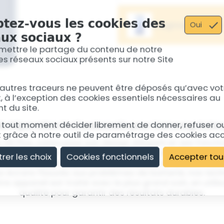
Exposition à l'eau ou à l'
pour le Samsung S9 Plus u
tez-vous les cookies des
Diagnostic Cart
Oui
nettoyer et réparer les c
ux sociaux ?
dommages causés par l'e
La carte-mère est la pièc
restaurer pleinement la fo
mettre le partage du contenu de notre
90% des cartes-mères sont 
 les réseaux sociaux présents sur notre Site
nombreuses problématique
smartphone.
 autres traceurs ne peuvent être déposés qu’avec vot
En savoir plus
à l’exception des cookies essentiels nécessaires au
 du site.
tout moment décider librement de donner, refuser ou 
de Réparation Professionnelle pour Samsung Galax
grâce à notre outil de paramétrage des cookies ac
S9 Plus, connu pour son design élégant et ses foncti
r des problèmes qui nécessitent une expertise profes
trer les choix
Cookies fonctionnels
Accepter tou
 avons l'expérience et les outils nécessaires pour ré
es écrans fissurés aux problèmes de batterie, nos tech
re appareil est traité avec le plus grand soin, en util
qualité pour garantir des résultats durables.