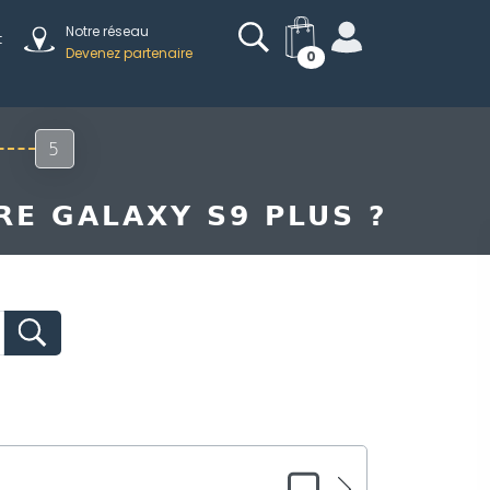
Notre réseau
t
Devenez partenaire
0
5
RE GALAXY S9 PLUS ?