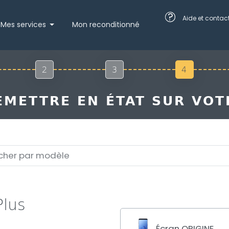
?
Aide et contac
Mes services
Mon reconditionné
2
3
4
METTRE EN ÉTAT SUR VOT
Plus
Écran ORIGINE