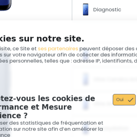
votre expérience d'écout
Diagnostic
parleur pour Samsung S9 Pl
appareil, vous permettant
d'alertes sonores.
Votre Samsung S9 Plus fon
irrégulière ? Un diagnosti
ies sur notre site.
révéler des problèmes cac
nécessaires pour assurer 
isite, ce Site et
ses partenaires
peuvent déposer des 
s sur votre navigateur afin de collecter des informat
Caméra Arrière
es personnelles, telles que : adresse IP, identifiants,
Si les photos prises avec 
nettes et précises qu'avan
Vitre Caméra Arr
la caméra arrière. Notre
retrouver la haute qualité
de votre appareil.
Une vitre de caméra arriè
tez-vous les cookies de
vos photos. Notre service
Oui
Vitre Arrière
rmance et Mesure
arrière protège votre obje
assurant des prises de vu
ience ?
Votre Samsung S9 Plus a la 
iser des statistiques de fréquentation et
Remplacez-la pour protége
Désoxydation
tion sur notre site afin d’en améliorer la
extérieurs et conserver so
ance
remplacement rapide et pré