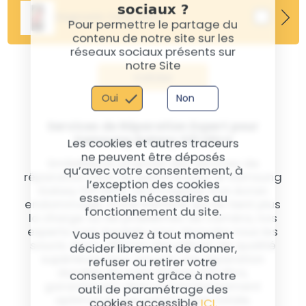
une durabilité accrue.
sociaux ?
votre Samsung S21 Ultra. Notre service de
Diagnostic Carte Mère
désoxydation aide à nettoyer et réparer les
Pour permettre le partage du
composants internes, maximisant les chances de
contenu de notre site sur les
récupération de votre téléphone.
réseaux sociaux présents sur
notre Site
Valider
Oui
Non
Services de Réparation Expert pour
Samsung Galaxy S21 Ultra
Les cookies et autres traceurs
ne peuvent être déposés
SmileRepair propose des services de
qu’avec votre consentement, à
réparation haut de gamme pour le Samsung
l’exception des cookies
Galaxy S21 Ultra. Qu'il s'agisse d'un écran
essentiels nécessaires au
endommagé, d'une batterie qui ne tient plus
fonctionnement du site.
la charge ou de problèmes de caméra, nos
experts sont équipés pour résoudre tous les
Vous pouvez à tout moment
soucis. Nous utilisons des pièces de qualité
décider librement de donner,
supérieure pour assurer une réparation
refuser ou retirer votre
durable de votre Galaxy S21 Ultra,
consentement grâce à notre
garantissant ainsi un fonctionnement
outil de paramétrage des
optimal et une satisfaction totale.
cookies accessible
ICI.