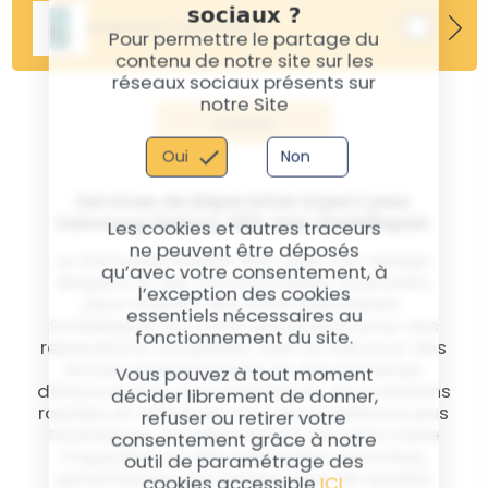
sociaux ?
l'eau ? Notre service de désoxydation avancé
Diagnostic Carte Mère
élimine la corrosion et restaure les composants
Pour permettre le partage du
internes, augmentant les chances de récupération
contenu de notre site sur les
La carte-mère est la pièce maitresse de votre
complète de votre appareil.
réseaux sociaux présents sur
smartphone. Environ 90% des cartes-mères sont
notre Site
réparables. Si elle dysfonctionne, de nombreuses
Valider
problématiques peuvent apparaitre sur votre
smartphone.
Oui
Non
En savoir plus
Services de Réparation Expert pour
Samsung Galaxy A50 chez SmileRepair
Les cookies et autres traceurs
ne peuvent être déposés
Le Samsung Galaxy A50, avec son design
qu’avec votre consentement, à
élégant et ses fonctionnalités avancées,
l’exception des cookies
peut requérir des soins spécialisés.
essentiels nécessaires au
SmileRepair est votre destination pour des
fonctionnement du site.
réparations complètes. Que ce soit pour des
écrans endommagés ou des batteries
Vous pouvez à tout moment
défectueuses, nous fournissons des solutions
décider librement de donner,
rapides et efficaces. Pour les problèmes plus
refuser ou retirer votre
techniques, nos réparations de carte mère
consentement grâce à notre
s'appuient sur des méthodes avancées,
outil de paramétrage des
garantissant une restauration de qualité.
cookies accessible
ICI.