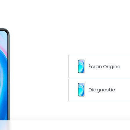
Écran Origine
L’écran LCD de votre OneP
répond plus ? SmileRepair.
Diagnostic
complet, avec des pièces ce
Votre Nord CE 2 Lite 5G bug
réalise un diagnostic préci