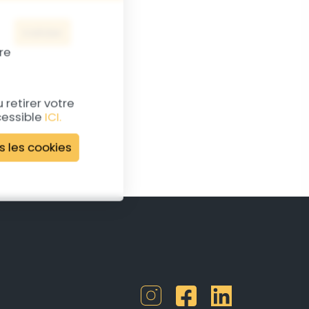
Valider
re
retirer votre
cessible
ICI.
s les cookies