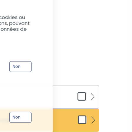
cookies ou
ions, pouvant
 données de
Non
ervice de désoxydation OnePlus CE 2 Lite
 éviter la corrosion.
Non
e Mère