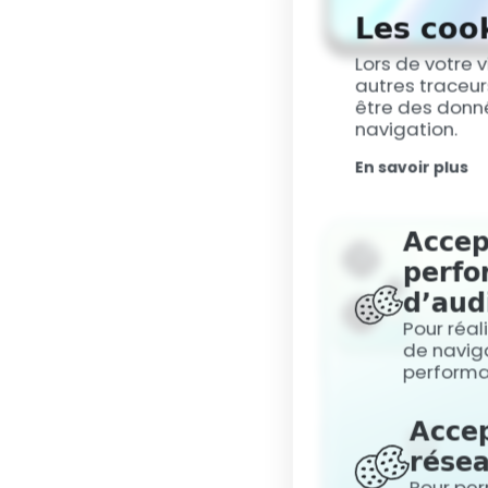
Les cook
Lors de votre v
autres traceur
être des donné
navigation.
En savoir plus
Accep
perfo
d’aud
Pour réal
de naviga
perform
Accep
résea
Pour per