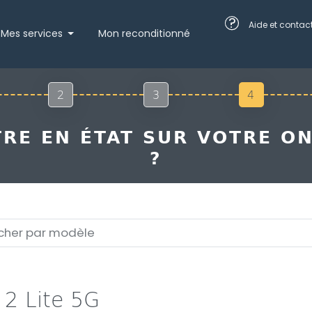
?
Aide et contac
Mes services
Mon reconditionné
2
3
4
RE EN ÉTAT SUR VOTRE ONE
?
 2 Lite 5G