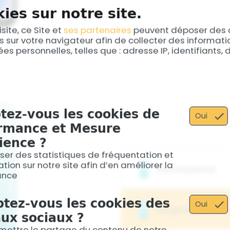
ies sur notre site.
isite, ce Site et
ses partenaires
peuvent déposer des 
s sur votre navigateur afin de collecter des informat
es personnelles, telles que : adresse IP, identifiants,
tez-vous les cookies de
Oui
rmance et Mesure
ience ?
iser des statistiques de fréquentation et
tion sur notre site afin d’en améliorer la
Desoxydation
ance
En cas d’humidité, notre s
tez-vous les cookies des
5G nettoie les circuits pour
Oui
Diagnostic Cart
ux sociaux ?
mettre le partage du contenu de notre