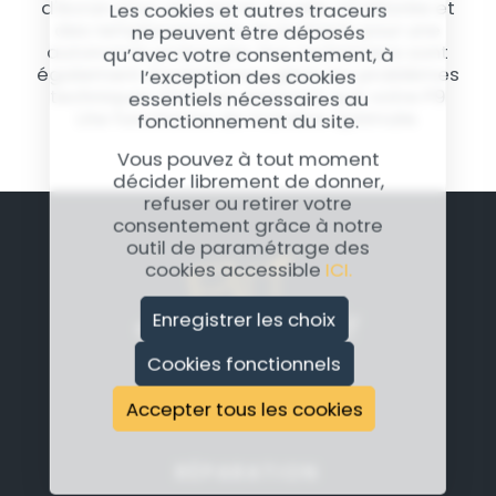
d'écran pour une clarté visuelle améliorée et
Les cookies et autres traceurs
des remplacements de batterie pour une
ne peuvent être déposés
autonomie prolongée. Nos techniciens sont
qu’avec votre consentement, à
également équipés pour gérer les problèmes
l’exception des cookies
techniques internes, assurant que votre P9
essentiels nécessaires au
Lite fonctionne de manière optimale.
fonctionnement du site.
Vous pouvez à tout moment
décider librement de donner,
refuser ou retirer votre
consentement grâce à notre
outil de paramétrage des
cookies accessible
ICI.
Enregistrer les choix
Cookies fonctionnels
Accepter tous les cookies
RÉPARATION