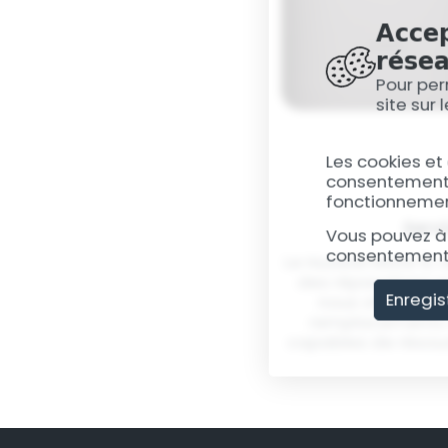
Accep
résea
Pour per
site sur
Les cookies et
consentement, 
fonctionnement
Serv
Vous pouvez à 
consentement 
Le Huawei Mate 9, 
des réparations p
Enregis
nous offrons de
remplacements 
capables de résoud