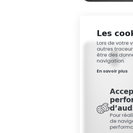
Les cook
Lors de votre v
autres traceur
être des donné
navigation.
En savoir plus
Accep
perfo
d’aud
Pour réal
de naviga
perform