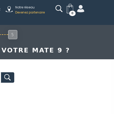
Notre réseau
t
Devenez partenaire
0
5
 VOTRE MATE 9 ?