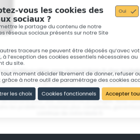
smartphone.
tez-vous les cookies des
Oui
ux sociaux ?
En savoir plus
mettre le partage du contenu de notre
 les réseaux sociaux présents sur notre Site
 autres traceurs ne peuvent être déposés qu’avec vot
à l’exception des cookies essentiels nécessaires au
 du site.
ices de Réparation pour Huawei Mate 9 chez SmileR
tout moment décider librement de donner, refuser ou 
grâce à notre outil de paramétrage des cookies ac
reconnu pour son grand écran et son processeur puissa
our des écrans fissurés ou des batteries défaillantes.
trer les choix
Cookies fonctionnels
Accepter tou
s réparations d'écran pour une expérience visuelle r
de batterie pour une autonomie prolongée. Nous s
re les problèmes internes plus complexes, garantis
continue de votre Mate 9.