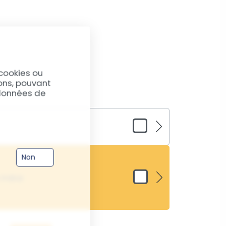
allume pas. Vous ne connaissez pas la
cookies ou
ions, pouvant
 données de
ombé dans l’eau ou a pris
Non
les 50% des désoxydations fonctionnent.
taines pièces peuvent être défectueuses,
intervention.
e mère
ties peuvent faire l’objet d’un diagnostic
e maitresse de votre smartphone. Environ
réparables. Si elle dysfonctionne, de
s peuvent apparaitre sur votre