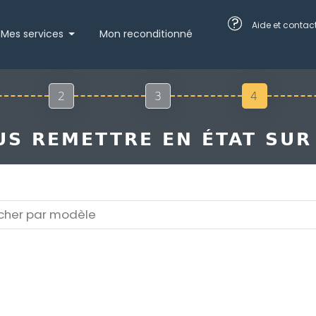
?
Aide et contac
Mes services
Mon reconditionné
2
3
4
S REMETTRE EN ÉTAT SUR