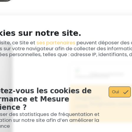
Votre smartphone
ne s’
panne.
ies sur notre site.
isite, ce Site et
ses partenaires
peuvent déposer des 
s sur votre navigateur afin de collecter des informat
es personnelles, telles que : adresse IP, identifiants,
Désoxydation
Votre smartphone
est t
tez-vous les cookies de
Oui
l’humidité.Attention, seu
rmance et Mesure
Après cette opération cer
aucune garantie sur cette 
Diagnostic cart
ience ?
Les désoxydations non abou
iser des statistiques de fréquentation et
carte-mère.
tion sur notre site afin d’en améliorer la
La carte-mère est la pièc
ance
90% des cartes-mères sont 
nombreuses problématique