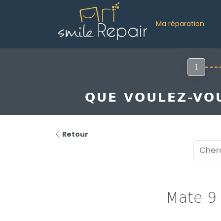
Ma réparation
1
QUE VOULEZ-VOU
Retour
Mate 9