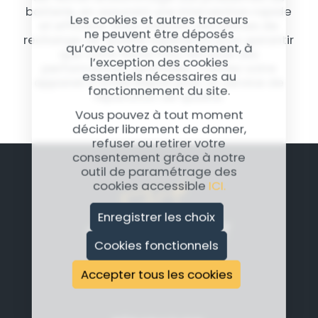
batterie, en assurant une intervention rapide
Les cookies et autres traceurs
et efficace. Nous utilisons des pièces de
ne peuvent être déposés
rechange de qualité supérieure pour garantir
qu’avec votre consentement, à
que votre Honor Play retrouve ses
l’exception des cookies
performances optimales. Confiez votre
essentiels nécessaires au
appareil à Smile Repair pour un service de
fonctionnement du site.
réparation de qualité.
Vous pouvez à tout moment
décider librement de donner,
refuser ou retirer votre
consentement grâce à notre
outil de paramétrage des
cookies accessible
ICI.
Enregistrer les choix
Cookies fonctionnels
Accepter tous les cookies