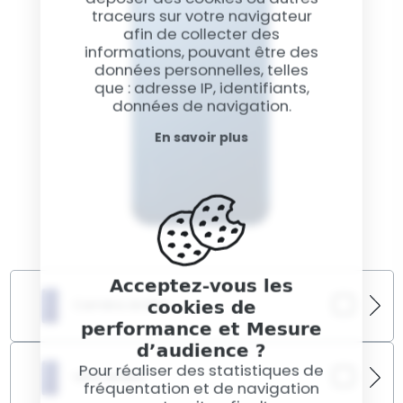
traceurs sur votre navigateur
afin de collecter des
informations, pouvant être des
données personnelles, telles
que : adresse IP, identifiants,
données de navigation.
En savoir plus
Acceptez-vous les
cookies de
Caméra Arrière
performance et Mesure
d’audience ?
Des photos floues ou instables ? Nous intervenons
sur le capteur photo arrière pour restaurer une
Pour réaliser des statistiques de
Vitre Arrière
image claire et fonctionnelle.
fréquentation et de navigation