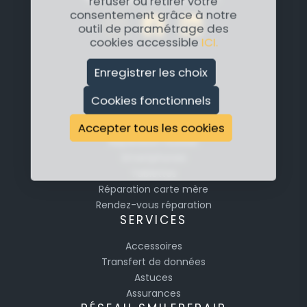
refuser ou retirer votre
consentement grâce à notre
outil de paramétrage des
cookies accessible
ICI.
Enregistrer les choix
RÉPARATION
Cookies fonctionnels
Réparation Apple
Réparation Samsung
Accepter tous les cookies
Réparation Huawei
Smartphones
Tablettes
Réparation carte mère
Rendez-vous réparation
SERVICES
Accessoires
Transfert de données
Astuces
Assurances