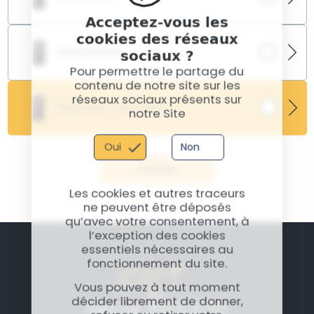
Acceptez-vous les
Votre HONOR 70 Lite a le dos fissuré ou rayé ? Ce
cookies des réseaux
service redonne à votre appareil son design d’origine
sociaux ?
Desoxydation
tout en le protégeant.
Pour permettre le partage du
contenu de notre site sur les
En cas d’exposition à l’eau, la désoxydation permet
de nettoyer les composants internes pour éviter la
réseaux sociaux présents sur
Diagnostic Carte Mère
corrosion et préserver le fonctionnement de
notre Site
l’appareil.
Oui
Non
Valider
Les cookies et autres traceurs
ne peuvent être déposés
qu’avec votre consentement, à
l’exception des cookies
essentiels nécessaires au
fonctionnement du site.
Vous pouvez à tout moment
décider librement de donner,