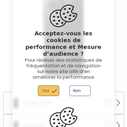
Acceptez-vous les
cookies de
performance et Mesure
d’audience ?
Pour réaliser des statistiques de
fréquentation et de navigation
sur notre site afin d’en
améliorer la performance
Oui
Non
Caméra Arrière
Photos floues, instabilité ou message d’erreur : nous
réparons ou remplaçons la caméra arrière pour vous
Vitre Arrière
rendre la qualité de vos clichés.