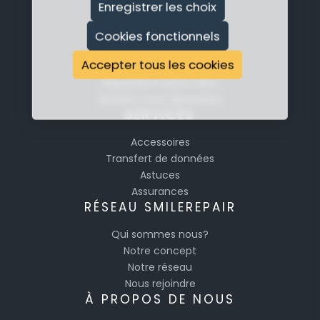
Réparation Apple
Enregistrer les choix
Réparation Samsung
Réparation Huawei
Cookies fonctionnels
Smartphones
Accepter tous les cookies
Tablettes
Réparation carte mère
Rendez-vous réparation
SERVICES
Accessoires
Transfert de données
Astuces
Assurances
RÉSEAU SMILEREPAIR
Qui sommes nous?
Notre concept
Notre réseau
Nous rejoindre
À PROPOS DE NOUS