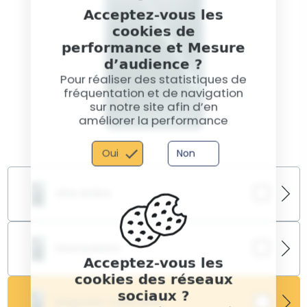
Acceptez-vous les
cookies de
performance et Mesure
d’audience ?
Pour réaliser des statistiques de
fréquentation et de navigation
sur notre site afin d’en
améliorer la performance
Oui
Non
Vitre Arrière
Redonnez au HONOR 60 sa finition lisse et premium
grâce à notre remplacement de vitre arrière.
Desoxydation
Esthétique et protection garanties.
Acceptez-vous les
cookies des réseaux
Un contact avec l’eau peut être fatal pour votre
sociaux ?
appareil. Nous nettoyons et stabilisons les
Diagnostic Carte Mère
composants pour prolonger la vie du HONOR 60.