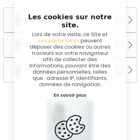
Les cookies sur notre
Écran Origine
site.
Lors de votre visite, ce Site et
Redonnez à votre HONOR 60 toute la qualité de son
ses partenaires
peuvent
écran incurvé AMOLED avec une dalle d’origine
Batterie
installée par des techniciens certifiés. Une
déposer des cookies ou autres
réparation indispensable en cas de fissures ou bugs
traceurs sur votre navigateur
tactiles.
afin de collecter des
Votre HONOR 60 se décharge trop vite ou ne tient
informations, pouvant être des
plus la journée ? Une batterie neuve garantit une
Diagnostic
autonomie conforme aux standards du
données personnelles, telles
constructeur.
que : adresse IP, identifiants,
données de navigation.
Ce service identifie les défaillances matérielles ou
logicielles invisibles à l'œil nu. Il est idéal avant toute
En savoir plus
réparation sur votre HONOR 60.