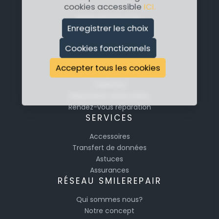
cookies accessible
ICI.
RÉPARATION
Enregistrer les choix
Réparation Apple
Cookies fonctionnels
Réparation Samsung
Réparation Huawei
Accepter tous les cookies
Smartphones
Tablettes
Réparation carte mère
Rendez-vous réparation
SERVICES
Accessoires
Transfert de données
Astuces
Assurances
RÉSEAU SMILEREPAIR
Qui sommes nous?
Notre concept