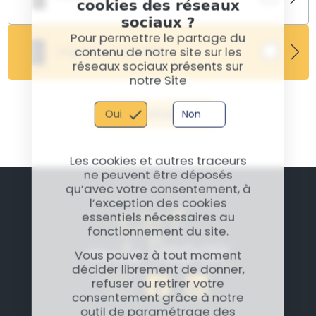
cookies des réseaux
sociaux ?
Le traitement de désoxydation Pixel 6a est essentiel
Pour permettre le partage du
après un contact liquide. Il préserve les composants
contenu de notre site sur les
Diagnostic Carte Mère
internes contre la corrosion.
réseaux sociaux présents sur
notre Site
Valider
Oui
Non
Les cookies et autres traceurs
ne peuvent être déposés
qu’avec votre consentement, à
l’exception des cookies
essentiels nécessaires au
fonctionnement du site.
Vous pouvez à tout moment
décider librement de donner,
refuser ou retirer votre
consentement grâce à notre
outil de paramétrage des