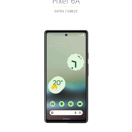
Pixel 6A
GX7AS / GB62Z