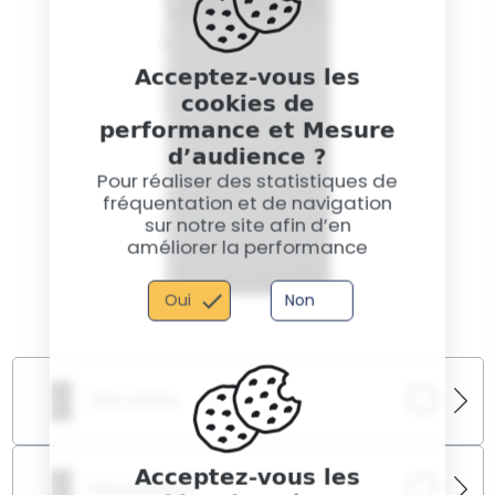
Acceptez-vous les
cookies de
performance et Mesure
d’audience ?
Pour réaliser des statistiques de
fréquentation et de navigation
sur notre site afin d’en
améliorer la performance
Oui
Non
Vitre Arrière
Une vitre arrière cassée ou rayée ? Nous la
Acceptez-vous les
remplaçons avec une finition identique à l’origine
Desoxydation
pour restaurer solidité et esthétique.