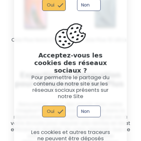
Oui
Non
One Plus Nord 2 5G
One Plus 10 Ultra
Acceptez-vous les
cookies des réseaux
sociaux ?
Expertise en Réparation
Pour permettre le partage du
pour Téléphones One Plus
contenu de notre site sur les
réseaux sociaux présents sur
notre Site
Rencontrez-vous des soucis avec votre
Oneplus? Notre service spécialisé dans la
Oui
Non
réparation des smartphones Oneplus est à
votre écoute pour assurer une remise en état
efficace et durable de votre appareil. Que ce
Les cookies et autres traceurs
soit un écran cassé, une batterie
ne peuvent être déposés