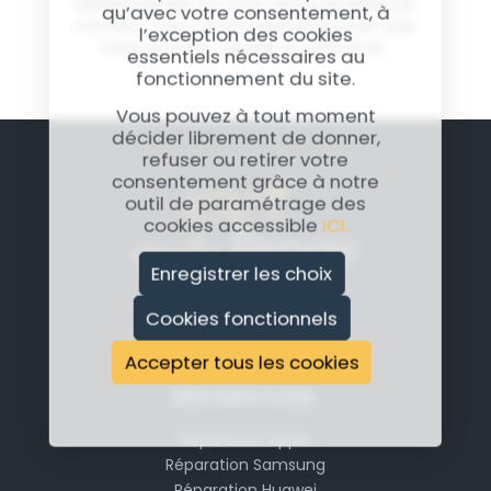
défectueuse ou tout autre problème,
qu’avec votre consentement, à
confiez-nous votre appareil pour une
l’exception des cookies
intervention rapide et efficace.
essentiels nécessaires au
fonctionnement du site.
Vous pouvez à tout moment
décider librement de donner,
refuser ou retirer votre
consentement grâce à notre
outil de paramétrage des
cookies accessible
ICI.
Enregistrer les choix
Cookies fonctionnels
Accepter tous les cookies
RÉPARATION
Réparation Apple
Réparation Samsung
Réparation Huawei