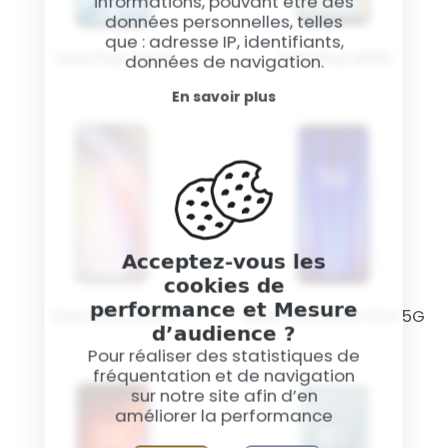
informations, pouvant être des
données personnelles, telles
que : adresse IP, identifiants,
One Plus Nord
One Plus N100
données de navigation.
En savoir plus
Acceptez-vous les
cookies de
performance et Mesure
One Plus CE 5G
One Plus Nord CE 2 5G
d’audience ?
Pour réaliser des statistiques de
fréquentation et de navigation
sur notre site afin d’en
améliorer la performance