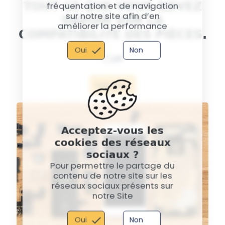
TOUT CE QUE VOUS DEVEZ
fréquentation et de navigation
sur notre site afin d’en
SAVOIR SUR LA
améliorer la performance
COMPATIBILITÉ DES PIÈCES.
Oui
Non
Voir plus
Acceptez-vous les
cookies des réseaux
sociaux ?
Pour permettre le partage du
contenu de notre site sur les
réseaux sociaux présents sur
notre Site
Oui
Non