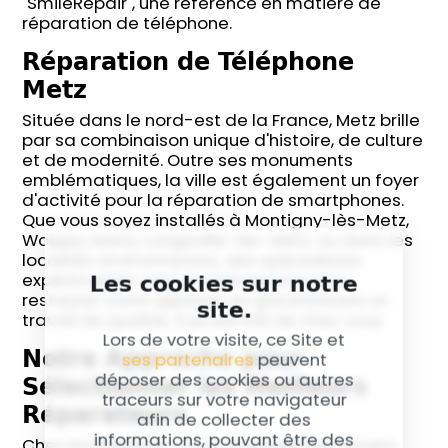
"SmileRepair", une référence en matière de
réparation de téléphone.
Réparation de Téléphone
Metz
Située dans le nord-est de la France, Metz brille
par sa combinaison unique d'histoire, de culture
et de modernité. Outre ses monuments
emblématiques, la ville est également un foyer
d'activité pour la réparation de smartphones.
Que vous soyez installés à Montigny-lès-Metz,
Woippy, Marly, Longeville-lès-Metz, ou dans les
localités environnantes, des spécialistes
Les cookies sur notre
expérimentés sont à votre service pour
restaurer votre appareil, en garantissant un
site.
travail de qualité, à proximité de chez vous.
Lors de votre visite, ce Site et
Notre Approche pour
ses partenaires
peuvent
Sélectionner les Meilleurs
déposer des cookies ou autres
traceurs sur votre navigateur
Réparateurs
afin de collecter des
informations, pouvant être des
Chez SmileRepair, notre engagement envers