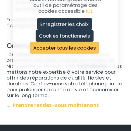
remplacer contribue à réduire les déchets
outil de paramétrage des
électroniques.
cookies accessible
ICI.
En savoir plus sur notre engagement
Enregistrer les choix
écologique
ici
.
Cookies fonctionnels
Conclusion
Accepter tous les cookies
Les téléphones pliables, bien qu’innovants,
présentent des défis uniques en matière de
réparabilité et de coût. Chez
SmileRepair
, nous
mettons notre expertise à votre service pour
offrir des réparations de qualité, fiables et
durables. Confiez-nous votre téléphone pliable
pour prolonger sa durée de vie et économiser
sur le long terme.
→
Prendre rendez-vous maintenant