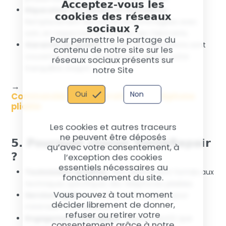
Acceptez-vous les
Réparation des écrans et charnières
:
cookies des réseaux
Remplacement des pièces endommagées avec
sociaux ?
soin, en respectant les normes des fabricants.
Pour permettre le partage du
Garantie de qualité
: Toutes nos réparations sont
contenu de notre site sur les
couvertes par une garantie pour assurer votre
réseaux sociaux présents sur
tranquillité d’esprit.
notre Site
→
Oui
Non
Commander une réparation de téléphone
pliable
Les cookies et autres traceurs
ne peuvent être déposés
5. Pourquoi choisir SmileRepair
qu’avec votre consentement, à
?
l’exception des cookies
essentiels nécessaires au
Techniciens qualifiés
: Nos experts sont formés aux
fonctionnement du site.
techniques spécifiques des téléphones pliables.
Vous pouvez à tout moment
Service rapide
: Une intervention rapide pour
décider librement de donner,
minimiser votre attente.
refuser ou retirer votre
Engagement écologique
: Réparer plutôt que
consentement grâce à notre