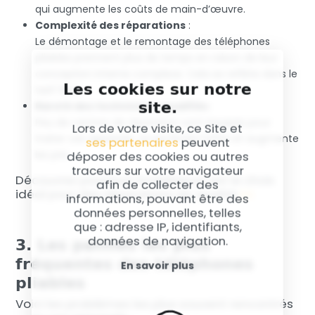
qui augmente les coûts de main-d’œuvre.
Complexité des réparations
:
Le démontage et le remontage des téléphones
pliables prennent plus de temps en raison de leur
conception interne complexe. Cela se reflète dans le
Les cookies sur notre
tarif final.
site.
Rareté des techniciens qualifiés
:
Peu de centres de réparation sont équipés pour
Lors de votre visite, ce Site et
traiter ces appareils, ce qui limite l’offre et augmente
ses partenaires
peuvent
les prix.
déposer des cookies ou autres
traceurs sur votre navigateur
Découvrez pourquoi SmileRepair est le choix
afin de collecter des
idéal pour des réparations de qualité
ici
.
informations, pouvant être des
données personnelles, telles
que : adresse IP, identifiants,
3. Les pannes les plus
données de navigation.
fréquentes des téléphones
En savoir plus
pliables
Voici les problèmes les plus souvent rencontrés