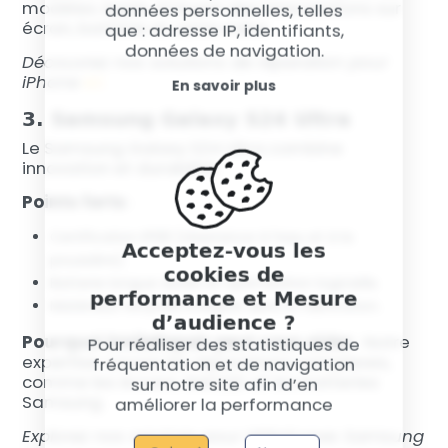
modèles Apple, incluant des interventions sur
données personnelles, telles
écran, batterie et carte mère.
que : adresse IP, identifiants,
données de navigation.
Découvrez nos solutions de réparation pour
iPhone
ici
.
En savoir plus
3. Samsung Galaxy S24 Ultra
Le Samsung Galaxy S24 Ultra combine
innovation et durabilité.
Points forts
:
Certification IP68 (résistance à l’eau et à la
Acceptez-vous les
poussière).
cookies de
Batterie longue durée et optimisation logicielle.
performance et Mesure
Matériaux recyclés intégrés dans la fabrication.
d’audience ?
Pourquoi SmileRepair peut vous aider
: Notre
Pour réaliser des statistiques de
expertise couvre les réparations complexes,
fréquentation et de navigation
comme les écrans AMOLED et les batteries
sur notre site afin d’en
Samsung.
améliorer la performance
Explorez nos services pour téléphones Samsung