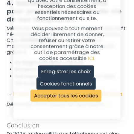
qu’avec votre consentement, à
4. SmileRepair : Votre allié
l’exception des cookies
pour prolonger la durée de vie
essentiels nécessaires au
de vos téléphones
fonctionnement du site.
Même les téléphones les plus durables peuvent
Vous pouvez à tout moment
nécessiter des réparations ou des entretiens.
décider librement de donner,
Chez
SmileRepair
, nous vous aidons à
refuser ou retirer votre
maximiser la durée de vie de vos appareils
consentement grâce à notre
grâce à :
outil de paramétrage des
cookies accessible
ICI.
Un diagnostic rapide et précis
.
Des pièces certifiées et de qualité
.
Enregistrer les choix
Une expertise multi-marques
, incluant Apple,
Cookies fonctionnels
Samsung, Xiaomi et bien d’autres.
→
Prendre rendez-vous pour une réparation
Accepter tous les cookies
Découvrez notre réseau de réparateurs
ici
Conclusion
En 2025, la durabilité des téléphones est plus