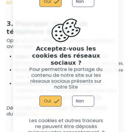
Oui
Non
ici
3. Pourquoi choisir un
téléphone durable ?
Opter pour un téléphone durable a plusieurs
avantages :
Acceptez-vous les
cookies des réseaux
Impact environnemental réduit
: Moins de
sociaux ?
déchets électroniques et d’extraction de ressources.
Pour permettre le partage du
Économies sur le long terme
: Un appareil qui dure
contenu de notre site sur les
vous évite de fréquents remplacements.
réseaux sociaux présents sur
Contribution à l’économie circulaire
: En
notre Site
choisissant un modèle durable et réparable, vous
soutenez une production plus responsable.
Oui
Non
Découvrez les avantages des téléphones
durables sur
GreenIT.fr
Les cookies et autres traceurs
ne peuvent être déposés