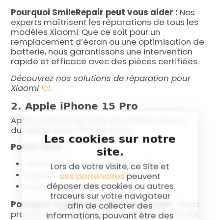
Pourquoi SmileRepair peut vous aider :
Nos
experts maîtrisent les réparations de tous les
modèles Xiaomi. Que ce soit pour un
remplacement d’écran ou une optimisation de
batterie, nous garantissons une intervention
rapide et efficace avec des pièces certifiées.
Découvrez nos solutions de réparation pour
Xiaomi
ici
.
2. Apple iPhone 15 Pro
Apple continue de faire des efforts pour la
durabilité avec l’iPhone 15 Pro.
Les cookies sur notre
Points forts
:
site.
Châssis en titane, plus résistant et léger.
Lors de votre visite, ce Site et
ses partenaires
peuvent
Support logiciel pendant plus de 7 ans.
déposer des cookies ou autres
Programme de recyclage actif.
traceurs sur votre navigateur
Pourquoi SmileRepair peut vous aider
: Nous
afin de collecter des
proposons des réparations certifiées pour les
informations, pouvant être des