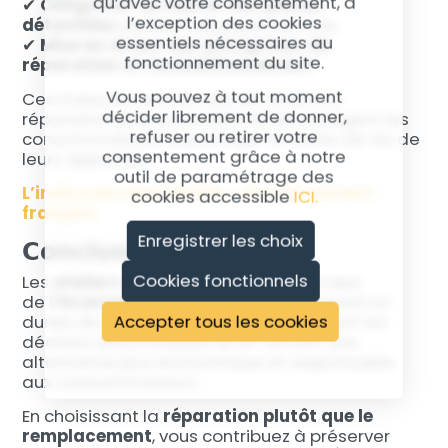
qu’avec votre consentement, à
✔
Obligation de fournir des pièces
l’exception des cookies
détachées
pendant plusieurs années
essentiels nécessaires au
✔
Mise en avant des entreprises de
fonctionnement du site.
réparation et reconditionnement
Vous pouvez à tout moment
Ces mesures permettent de rendre la
décider librement de donner,
réparation plus accessible et encouragent les
refuser ou retirer votre
consommateurs à prolonger la durée de vie de
consentement grâce à notre
leurs appareils.
outil de paramétrage des
L’indice de réparabilité – Gouvernement
cookies accessible
ICI.
français
Enregistrer les choix
Conclusion
Cookies fonctionnels
Les
ateliers de réparation
sont au cœur
de
l’économie circulaire
en prolongeant la
Accepter tous les cookies
durée de vie des appareils, en réduisant les
déchets électroniques et en offrant une
alternative plus économique et responsable
aux consommateurs.
En choisissant la
réparation plutôt que le
remplacement
, vous contribuez à préserver