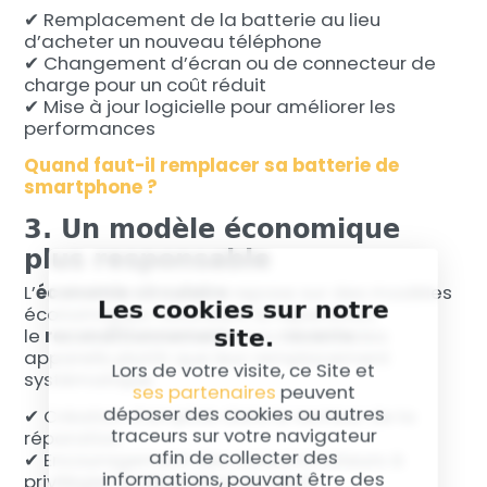
✔ Remplacement de la batterie au lieu
d’acheter un nouveau téléphone
✔ Changement d’écran ou de connecteur de
charge pour un coût réduit
✔ Mise à jour logicielle pour améliorer les
performances
Quand faut-il remplacer sa batterie de
smartphone ?
3. Un modèle économique
plus responsable
L’
économie circulaire
repose sur des modèles
Les cookies sur notre
économiques favorisant la réparation,
site.
le
reconditionnement
et la
revente
des
appareils plutôt que leur remplacement
Lors de votre visite, ce Site et
systématique.
ses partenaires
peuvent
déposer des cookies ou autres
✔ Création d’emplois dans le secteur de la
traceurs sur votre navigateur
réparation
afin de collecter des
✔ Encouragement des consommateurs à
informations, pouvant être des
privilégier la réparation au neuf