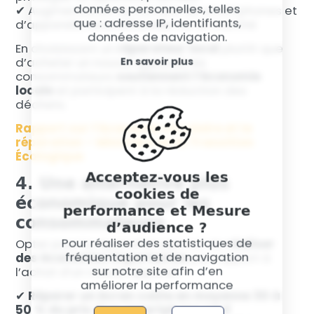
données personnelles, telles
✔ Augmentation du nombre de smartphones et
que : adresse IP, identifiants,
d’appareils reconditionnés sur le marché
données de navigation.
En choisissant un
réparateur local
plutôt que
d’acheter un nouvel appareil, les
En savoir plus
consommateurs
soutiennent l’économie
locale
et participent à la réduction des
déchets.
Rapport sur l’économie circulaire et la
réparation – Ministère de la Transition
Écologique
Acceptez-vous les
4. Une alternative plus
cookies de
économique pour les
performance et Mesure
consommateurs
d’audience ?
Pour réaliser des statistiques de
Opter pour la réparation permet de
réaliser
fréquentation et de navigation
des économies importantes
par rapport à
sur notre site afin d’en
l’achat d’un nouvel appareil.
améliorer la performance
✔
Réparer un écran coûte en moyenne 30 à
50 % du prix d’un smartphone neuf